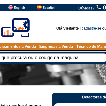
0
English
Español
Dúvidas?
Olá Visitante
[
cadastre-se
o
uipamentos à Venda
Empresas à Venda
Técnico de Man
Detectores de
riais usados à venda