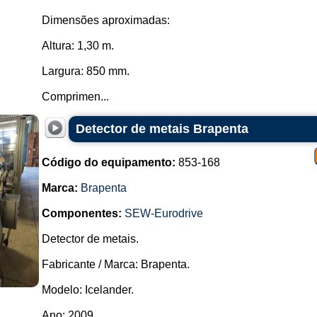
diferentes níveis de sensibi
Dimensões aproximadas:
específicas. Isso permite que eles
metálicos de diferentes tamanhos e
Altura: 1,30 m.
É importante notar que os detect
Largura: 850 mm.
sensibilidade e capacidades, 
projetados para detectar objetos 
Comprimen...
projetados para objetos maiores. A
diferentes tipos de metais, ajus
cada aplicação.
Detector de metais Brapenta
Confira opções de detectores de me
Código do equipamento:
853-168
Marca:
Brapenta
Componentes:
SEW-Eurodrive
Detector de metais.
Fabricante / Marca: Brapenta.
Modelo: Icelander.
Ano: 2009.