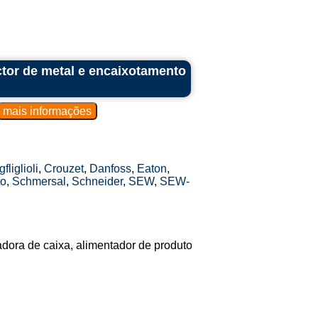
tor de metal e encaixotamento
fliglioli
,
Crouzet
,
Danfoss
,
Eaton
,
to
,
Schmersal
,
Schneider
,
SEW
,
SEW-
adora de caixa, alimentador de produto