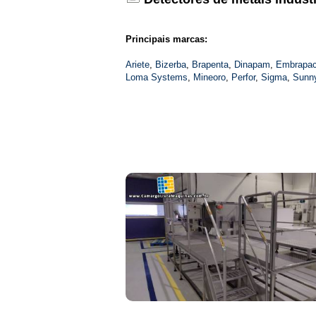
Principais marcas:
Ariete
,
Bizerba
,
Brapenta
,
Dinapam
,
Embrapa
Loma Systems
,
Mineoro
,
Perfor
,
Sigma
,
Sunn