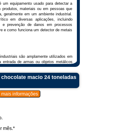
 é um equipamento usado para detectar a
m produtos, materiais ou em pessoas que
, geralmente em um ambiente industrial.
ico em diversas aplicações, incluindo
ade e prevenção de danos em processos
rve e como funciona um detector de metais
industriais são amplamente utilizados em
a entrada de armas ou objetos metálicos
 aeroportos, escolas, prisões e eventos.
 chocolate macio 24 toneladas
dústrias de alimentos, farmacêutica e
metais são empregados para garantir a
ando a contaminação por peças metálicas
Em ambientes industriais, os detectores
tar que objetos metálicos danifiquem
os processos de fabricação.
o.
gumas indústrias, como a de alimentos e
r mês.*
egulamentações rigorosas de segurança