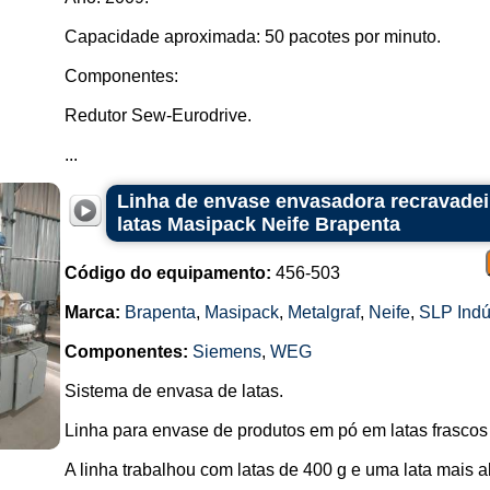
Capacidade aproximada: 50 pacotes por minuto.
Componentes:
Redutor Sew-Eurodrive.
...
Linha de envase envasadora recravadei
latas Masipack Neife Brapenta
Código do equipamento:
456-503
Marca:
Brapenta
,
Masipack
,
Metalgraf
,
Neife
,
SLP Indú
Componentes:
Siemens
,
WEG
Sistema de envasa de latas.
Linha para envase de produtos em pó em latas frascos
A linha trabalhou com latas de 400 g e uma lata mais al