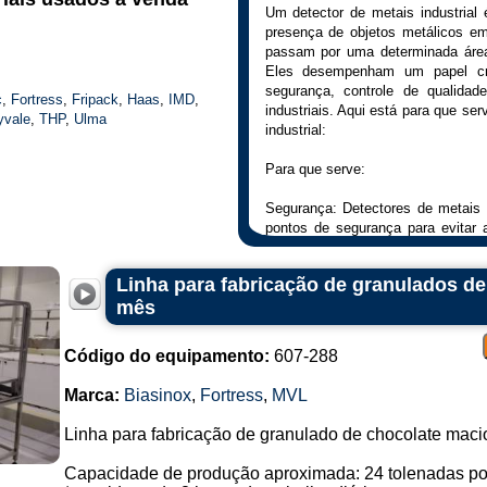
Um detector de metais industrial
presença de objetos metálicos e
passam por uma determinada área
Eles desempenham um papel crít
segurança, controle de qualid
c
,
Fortress
,
Fripack
,
Haas
,
IMD
,
industriais. Aqui está para que se
yvale
,
THP
,
Ulma
industrial:
Para que serve:
Segurança: Detectores de metais 
pontos de segurança para evitar 
perigosos em locais públicos, como
Linha para fabricação de granulados de
Controle de qualidade: Nas in
mês
manufatura, os detectores de 
qualidade do produto final, evit
indesejadas.
Código do equipamento:
607-288
Prevenção de danos em máquinas: 
Marca:
Biasinox
,
Fortress
,
MVL
de metais são usados para evi
máquinas e equipamentos durante 
Linha para fabricação de granulado de chocolate maci
Conformidade regulatória: Em al
Capacidade de produção aproximada: 24 tolenadas po
bebidas, a conformidade com r