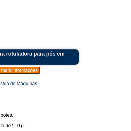
ra rotuladora para pós em
stria de Máquinas
 potes.
ta de 510 g.