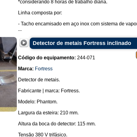
*considerando 8 horas de trabalho diária.
alimentar requer a presença de d
produtos não contenham fragmento
Linha composta por:
Como funciona:
- Tacho encamisado em aço inox com sistema de vapor 
...
O funcionamento de um detecto
princípios eletromagnéticos. A
Detector de metais Fortress inclinado
funciona:
Emissão de sinais magnéticos: 
Código do equipamento:
244-071
espaço por meio de uma bobina ou
Marca:
Fortress
Receção de sinais magnéticos:
campo magnético, ele perturba o c
Detector de metais.
no objeto metálico.
Fabricante | marca: Fortress.
Detecção da perturbação: O d
magnético causadas pela perturba
Modelo: Phantom.
gera um sinal elétrico que é interpr
Largura da esteira: 210 mm.
Alarme ou sinalização: Se o detec
magnético é significativa e indi
Altura da boca do detector: 115 mm.
emite um alarme, sinalizando a de
Tensão 380 V trifásico.
Ajuste de sensibilidade: Os detec