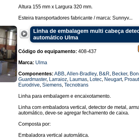
Altura 155 mm x Largura 320 mm.
Esteira transportadores fabricante / marca: Sunnyv...
Linha de embalagem multi cabeça detec
automático Ulma
Código do equipamento:
408-437
Marca:
Ulma
Componentes:
ABB
,
Allen-Bradley
,
B&R
,
Becker
,
Bong
Guardmaster
,
Larraioz
,
Laumas
,
Lotec
,
Neugart
,
Proau
Eurodrive
,
Siemens
,
Tecnotrans
Linha para embalagem e encaixotamento.
Linha com embaladora vertical, detector de metal, arm
automático, deve-se agregar fechamento de caixa.
Composta por:
Embaladora vertical automática.