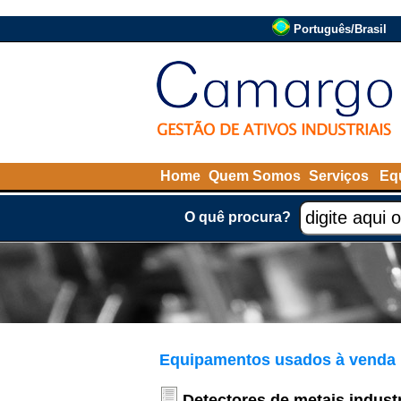
Português/Brasil
Home
Quem Somos
Serviços
Eq
O quê procura?
Equipamentos usados à venda
Detectores de metais indust