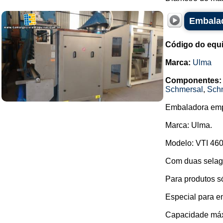
Embalad
Código do equ
Marca:
Ulma
Componentes:
Schmersal
,
Schn
Embaladora emp
Marca: Ulma.
Modelo: VTI 460
Com duas selage
Para produtos só
Especial para e
Capacidade máxi