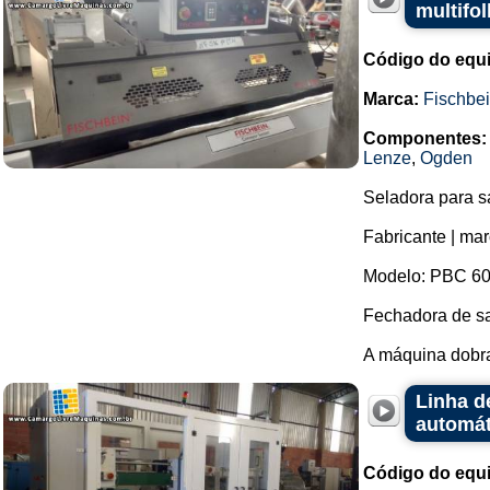
multifo
Código do equ
Marca:
Fischbe
Componentes:
Lenze
,
Ogden
Seladora para sa
Fabricante | mar
Modelo: PBC 60
Fechadora de sa
A máquina dobra
Linha d
automát
Código do equ