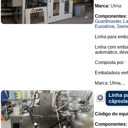
Marca:
Ulma
Componentes:
Guardmaster
,
La
Eurodrive
,
Siem
Linha para emb
Linha com embal
automático, dev
Composta por:
Embaladora vert
Marca: Ulma....
Linha p
cápsula
Código do equ
Componentes: