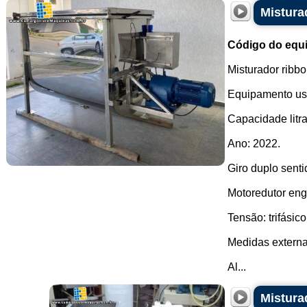
Mistura
Código do equ
Misturador ribb
Equipamento us
Capacidade litra
Ano: 2022.
Giro duplo senti
Motoredutor eng
Tensão: trifásic
Medidas externa
Al...
Mistura