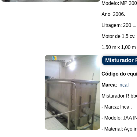
Modelo: MP 200
Ano: 2006.
Litragem: 200 L.
Motor de 1,5 cv.
1,50 m x 1,00 m x
Misturador 
Código do equ
Marca:
Incal
Misturador Ribb
- Marca: Incal.
- Modelo: JAA I
- Material: Aço i