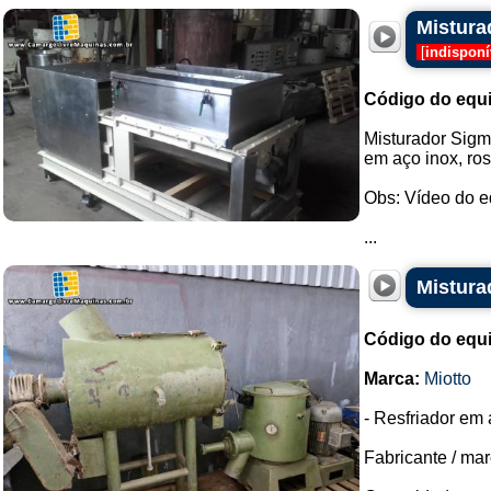
Mistura
[
indisponí
Código do equ
Misturador Sigma
em aço inox, ros
Obs: Vídeo do 
...
Mistura
Código do equ
Marca:
Miotto
- Resfriador em 
Fabricante / mar