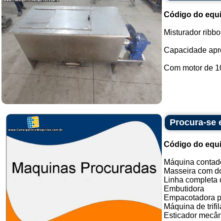
Código do equ
Misturador ribb
Capacidade apro
Com motor de 10
Procura-se
Código do equ
Máquina contado
Masseira com do
Linha completa d
Embutidora
Empacotadora p
Máquina de trifil
Esticador mecân