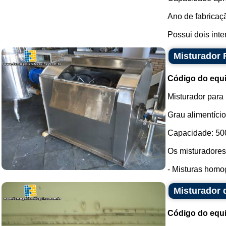
Ano de fabricaç
Possui dois inte
Misturador 
Código do equ
Misturador para
Grau alimentíci
Capacidade: 500 
Os misturadores
- Misturas homog
Misturador 
Código do equ