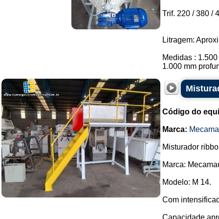
Trif. 220 / 380 / 
Litragem: Aprox
Medidas : 1.50
1.000 mm profund
Mistura
Código do equ
Marca:
Mecama
Misturador ribb
Marca: Mecama
Modelo: M 14.
Com intensificad
Capacidade apro