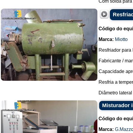
Com solda para 
Resfria
Código do equ
Marca:
Miotto
Resfriador para
Fabricante / mar
Capacidade apro
Resfria a temper
Diâmetro lateral 
Misturador 
Código do equ
Marca:
G.Mazzo