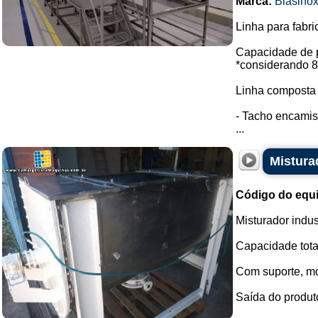
Marca:
Biasino
Linha para fabr
Capacidade de p
*considerando 8 
Linha composta 
- Tacho encamis
...
Mistura
Código do equ
Misturador indus
Capacidade total
Com suporte, mot
Saída do produto