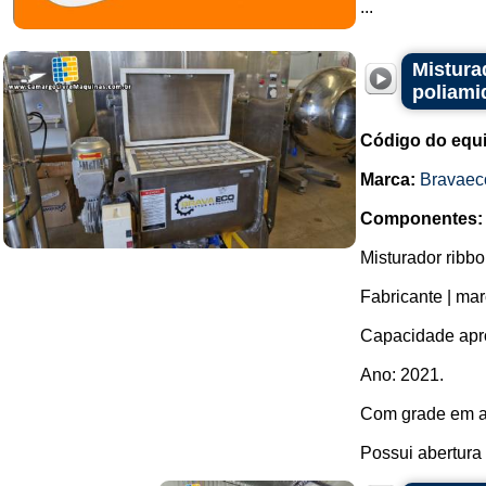
...
Mistura
poliami
Código do equ
Marca:
Bravaec
Componentes:
Misturador ribb
Fabricante | ma
Capacidade apro
Ano: 2021.
Com grade em aç
Possui abertura 