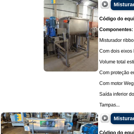
Mistura
Código do equ
Componentes:
Misturador ribb
Com dois eixos h
Volume total est
Com proteção em
Com motor Weg 
Saída inferior d
Tampas...
Mistura
Código do equ