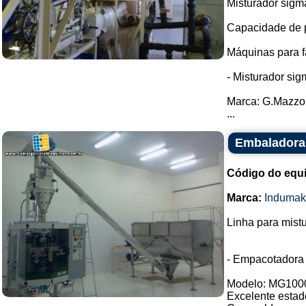
Misturador sigm
Capacidade de pr
Máquinas para f
- Misturador si
Marca: G.Mazzo
...
Embaladora 
Código do equ
Marca:
Indumak
Linha para mist
- Empacotadora
Modelo: MG100
Excelente estad