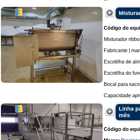
Mistura
Código do equ
Misturador ribb
Fabricante | ma
Escotilha de al
Escotilha do fu
Bocal para saco
Capacidade apro
Linha p
mês
Código do equ