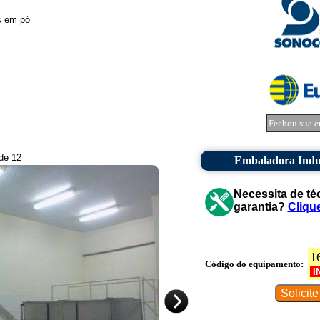
s em pó
Fechou sua e
 de 12
Embaladora Indu
Necessita de té
garantia?
Cliqu
1
Código do equipamento:
I