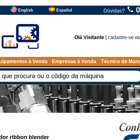
0
English
Español
Dúvidas?
Olá Visitante
[
cadastre-se
o
uipamentos à Venda
Empresas à Venda
Técnico de Man
or ribbon blender