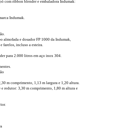
 pó com ribbon blender e embaladora Indumak:
marca Indumak.
ão.
o almofada e dosador FP 1000 da Indumak,
 farelos, incluso a esteira.
er para 2.000 litros em aço inox 304.
mentes.
ção
,30 m comprimento, 1,13 m largura e 1,20 altura.
 e redutor: 3,30 m comprimento, 1,80 m altura e
ior.
ra