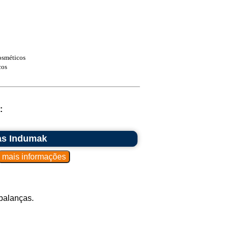
osméticos
cos
:
as Indumak
balanças.