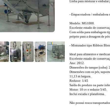
Linha para misturar e embalar
- Empacotadora / embaladora 
Modelo: MG1000.
Excelente estado de conservaç
Com solda para embalagem tip
próprio para a dosagem de pós e
- Misturador tipo Ribbon Blend
Ideal para alimentos e medica
Excelente estado de conserva
Ano: 2012.
Dimensões do tanque (cuba): 2
Dimensões com os pés, suporte
11,13 m largura.
Redutor: 1/45
Saída do produto na parte infer
Motor: 10 cv e redutor 5/45.
Inclui escada e plataforma.
Não possui rosca transportado