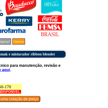
mpresa?
Clientes
mak e misturador ribbon blender
cnico para manutenção, revisão e
e aqui
.
60-170
NDISPONÍVEL