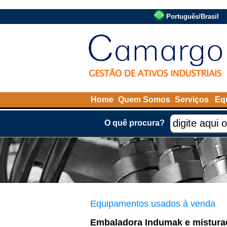
Português/Brasil
Home
Quem Somos
Serviços
Eq
O quê procura?
Equipamentos usados à venda
Embaladora Indumak e misturad