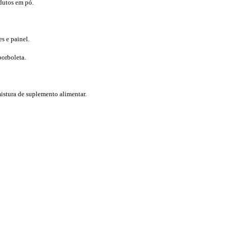
dutos em pó.
s e painel.
borboleta.
stura de suplemento alimentar.