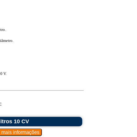
tro.
diâmetro.
0 V.
:
itros 10 CV