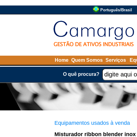
Português/Brasil
Home
Quem Somos
Serviços
Eq
O quê procura?
Equipamentos usados à venda
Misturador ribbon blender inox