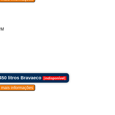
PM
450 litros Bravaeco
[
indisponível
]