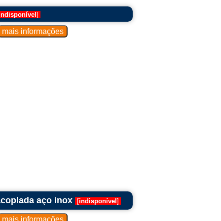
indisponível
]
coplada aço inox
[
indisponível
]