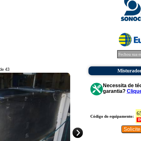
Fechou sua e
 de 43
Misturador
Necessita de té
garantia?
Cliqu
6
Código do equipamento:
I