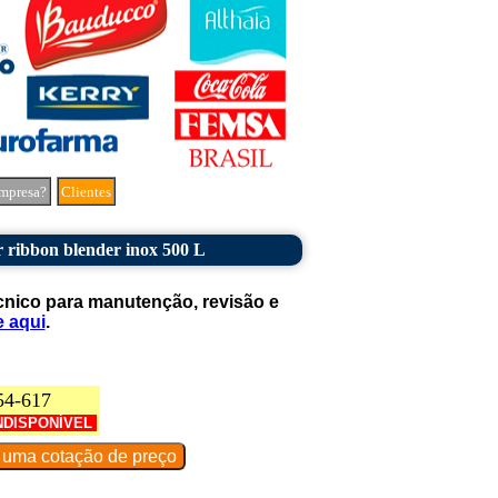
mpresa?
Clientes
 ribbon blender inox 500 L
cnico para manutenção, revisão e
e aqui
.
54-617
NDISPONÍVEL