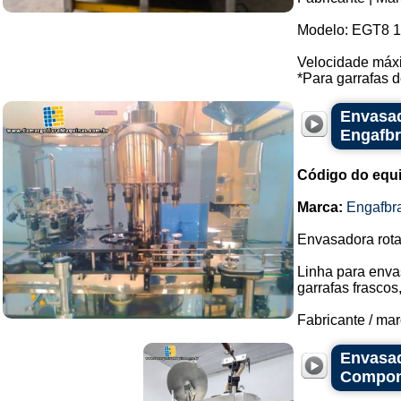
Modelo: EGT8 16
Velocidade máxi
*Para garrafas d
Envasad
Engafb
Código do equ
Marca:
Engafbr
Envasadora rotat
Linha para enva
garrafas frasco
Fabricante / mar
Envasad
Compon