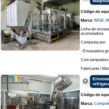
Maqmun
Código do equ
Marca:
IMSB
,
M
Linha de envase
acumuladora.
Composta por:
- Envasadora gra
Com tampadora 
Fabricante | Mar
Envasad
refrige
Código do equ
Marca:
Compo