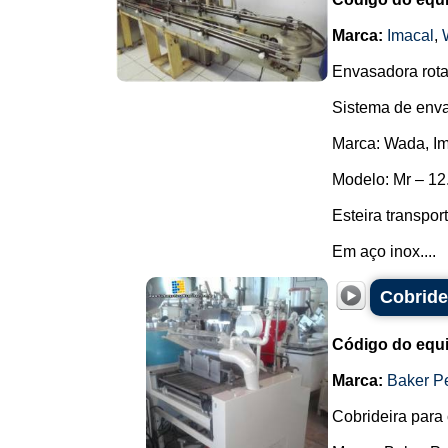
Marca:
Imacal
,
Envasadora rota
Sistema de enva
Marca: Wada, Im
Modelo: Mr – 12
Esteira transpor
Em aço inox....
Cobride
Código do equ
Marca:
Baker P
Cobrideira para 