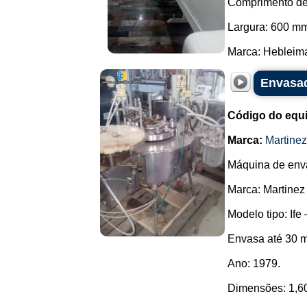
Comprimento de
Largura: 600 m
Marca: Hebleimar
Envasad
Código do equ
Marca:
Martine
Máquina de enva
Marca: Martinez
Modelo tipo: Ife 
Envasa até 30 m
Ano: 1979.
Dimensões: 1,60 