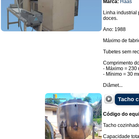
Marca:
Haas
Linha industrial
doces.
Ano: 1988
Máximo de fabri
Tubetes sem rec
Comprimento do
- Máximo = 230
- Mínimo = 30 
Diâmet...
Tacho c
Código do equ
Tacho cozinhado
Capacidade total