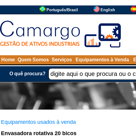
Português/Brasil
English
Home
Quem Somos
Serviços
Equipamentos à Venda
O quê procura?
Equipamentos usados à venda
Envasadora rotativa 20 bicos