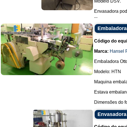
Modelo DSV.
Envasadora pode
...
Embaladora 
Código do equ
Marca:
Hansel 
Embaladora Ott
Modelo: HTN
Maquina embalad
Estava embalan
Dimensões do fo
Envasadora 
Código do equ