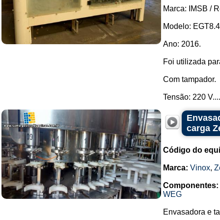
Marca: IMSB / 
Modelo: EGT8.4
Ano: 2016.
Foi utilizada par
Com tampador.
Tensão: 220 V...
Envasad
carga Z
Código do equ
Marca:
Vinox
,
Z
Componentes:
WEG
Envasadora e ta