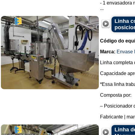
- 1 envasadora r
...
Linha c
posicio
Código do equ
Marca:
Envase 
Linha completa 
Capacidade apro
*Essa linha tra
Composta por:
– Posicionador d
Fabricante | marc
Linha d