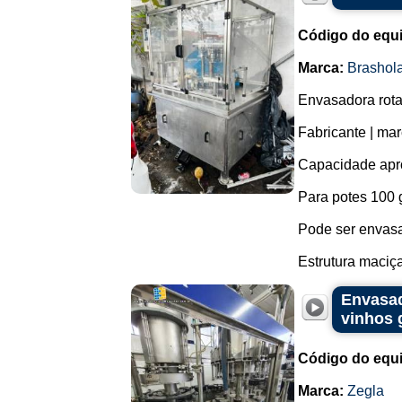
Código do equ
Marca:
Brashol
Envasadora rota
Fabricante | ma
Capacidade aprox
Para potes 100 g
Pode ser envasa
Estrutura maciça 
Envasad
vinhos 
Código do equ
Marca:
Zegla