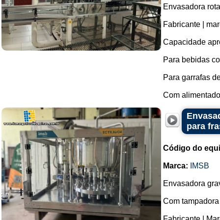
Envasadora rota
Fabricante | m
Capacidade apro
Para bebidas co
Para garrafas d
Com alimentador 
Envasad
para fr
Código do equ
Marca:
IMSB
Envasadora grav
Com tampadora 
Fabricante | Ma