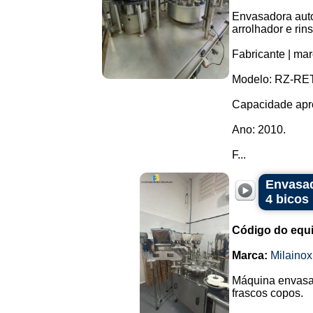
Envasadora auto
arrolhador e rins
Fabricante | mar
Modelo: RZ-RET
Capacidade apro
Ano: 2010.
F...
Envasad
4 bicos
Código do equ
Marca:
Milainox
Máquina envasad
frascos copos.