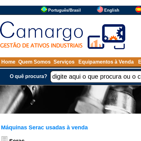
Português/Brasil
English
Home
Quem Somos
Serviços
Equipamentos à Venda
O quê procura?
Máquinas Serac usadas à venda