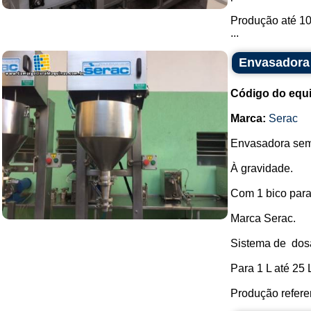
Produção até 100
...
Envasadora
Código do equ
Marca:
Serac
Envasadora semi
À gravidade.
Com 1 bico par
Marca Serac.
Sistema de dos
Para 1 L até 25 
Produção referenc