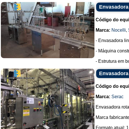
Envasadora 
Código do equ
Marca:
Nocelli
,
- Envasadora lin
- Máquina const
- Estrutura em b
Envasadora 
Código do equ
Marca:
Serac
Envasadora rota
Marca fabricante
Formato atual: 1