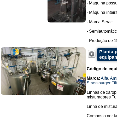
- Maquina possui
- Máquina intei
- Marca Serac.
- Semiautomátic
- Produção de 1
Planta 
equipam
Código do equ
Marca:
Alfa
,
Ama
Strassburger Fil
Linhas de xaropa
misturadores Tu
Linha de mistur
Composto por tan