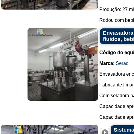
Produção: 27 mil
Rodou com bebid
Envasadora 
fluídos, beb
Código do equ
Marca:
Serac
Envasadora ench
Fabricante | mar
Com seladora pa
Capacidade apro
Capacidade apro
Sistema