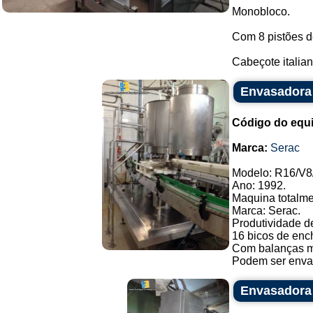
Monobloco.
Com 8 pistões d
Cabeçote italian
Envasadora 
Código do equ
Marca:
Serac
Modelo: R16/V8
Ano: 1992.
Maquina totalme
Marca: Serac.
Produtividade de
16 bicos de enc
Com balanças m
Podem ser envasa
Envasadora 