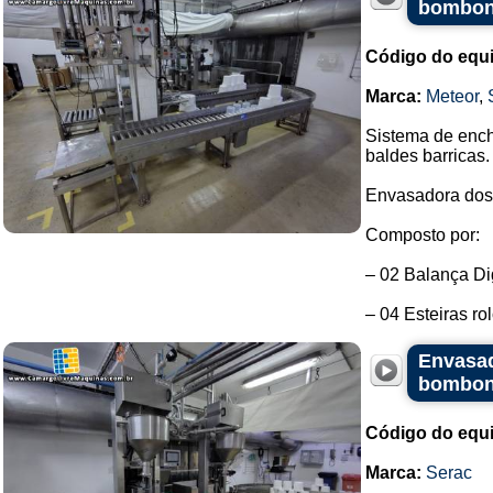
bombona
Código do equ
Marca:
Meteor
,
Sistema de enc
baldes barricas.
Envasadora dosa
Composto por:
– 02 Balança Dig
– 04 Esteiras rol
Envasad
bombo
Código do equ
Marca:
Serac