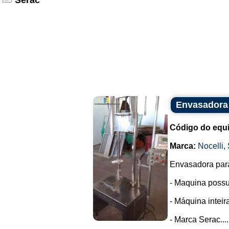
Serac
Envasadora 
Código do equ
Marca:
Nocelli
,
Envasadora para
- Maquina possui
- Máquina intei
- Marca Serac....