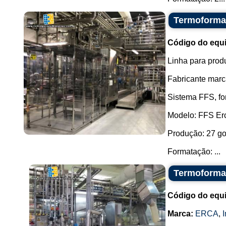
Termoforma
Código do equ
Linha para prod
Fabricante marc
Sistema FFS, fo
Modelo: FFS Er
Produção: 27 go
Formatação: ...
Termoforma
Código do equ
Marca:
ERCA
,