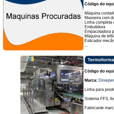
Código do equ
Máquina contado
Masseira com do
Linha completa d
Embutidora
Empacotadora p
Máquina de trifil
Esticador mecân
...
Termoformad
Código do equ
Marca:
Dinieper
Linha para prod
Sistema FFS, fo
Fabricante marc