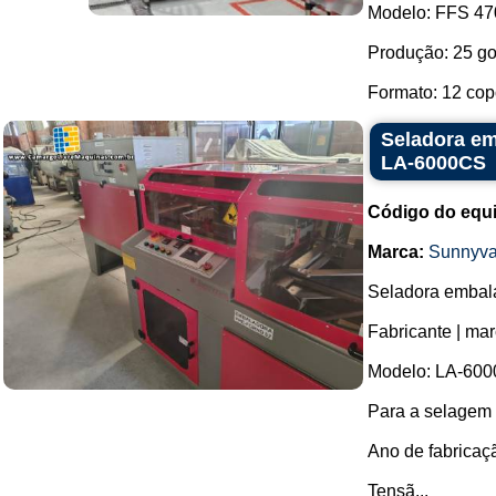
Modelo: FFS 47
Produção: 25 go
Formato: 12 copo
Seladora em
LA-6000CS
Código do equ
Marca:
Sunnyva
Seladora embala
Fabricante | ma
Modelo: LA-600
Para a selagem 
Ano de fabricaç
Tensã...