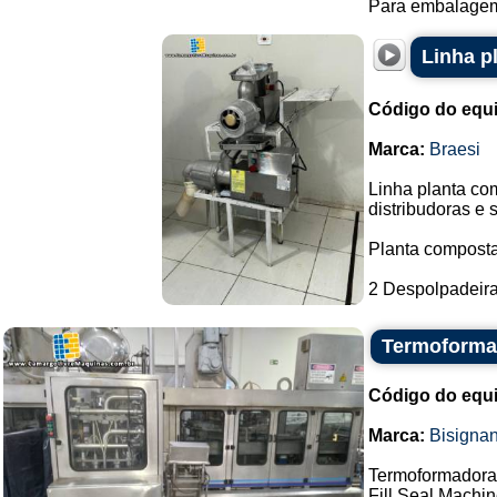
Para embalagem 
Linha p
Código do equ
Marca:
Braesi
Linha planta co
distribudoras e
Planta composta
2 Despolpadeiras
Termoformad
Código do equ
Marca:
Bisigna
Termoformadora 
Fill Seal Machin