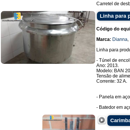
Carretel de desb
Linha para 
Código do equ
Marca:
Dianna
,
Linha para prod
- Túnel de encol
Ano: 2013.
Modelo: BAN 20 
Tensão de alime
Corrente: 32 A.
- Panela em aço 
- Batedor em aço 
Carimba