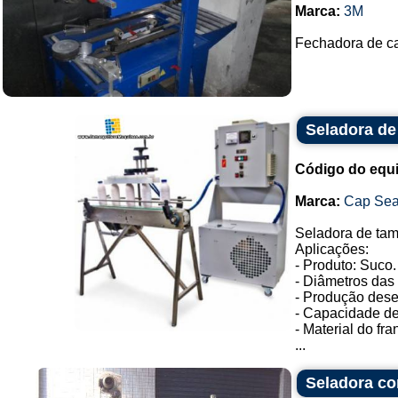
Marca:
3M
Fechadora de cai
Seladora de
Código do equ
Marca:
Cap Sea
Seladora de tam
Aplicações:
- Produto: Suco.
- Diâmetros das
- Produção desej
- Capacidade de
- Material do fr
...
Seladora co