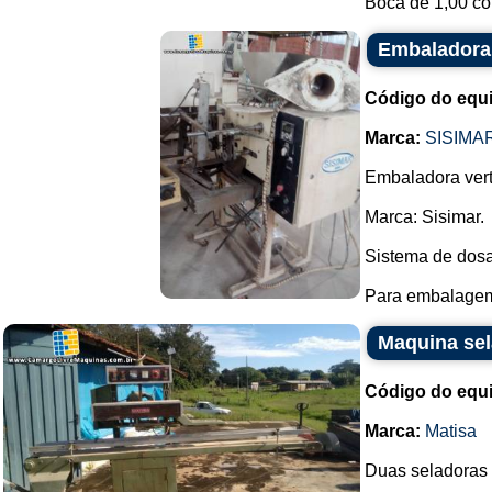
Boca de 1,00 com
Embaladora 
Código do equ
Marca:
SISIMA
Embaladora vert
Marca: Sisimar.
Sistema de dosa
Para embalagem 
Maquina sel
Código do equ
Marca:
Matisa
Duas seladoras 