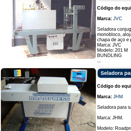
Código do equ
Marca:
JVC
Seladora conju
monobloco, aloj
chapa de aço e p
Marca: JVC
Modelo: 201 M
BUNDLING
...
Seladora p
Código do equ
Marca:
JHM
Seladora para 
Marca: JHM.
Modelo: Roadpr