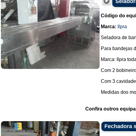
Selador
Código do equ
Marca:
Ilpra
Seladora de ban
Para bandejas d
Marca: Ilpra tod
Com 2 bobineiro
Com 3 cavidades
Medidas dos mol
Confira outros equip
Fechadora s