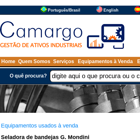
Português/Brasil
English
Home
Quem Somos
Serviços
Equipamentos à Venda
O quê procura?
Equipamentos usados à venda
Seladora de bandejas G. Mondini