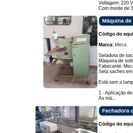
Voltagem: 220 Va
Com molde de 3 
Máquina de 
Código do equ
Marca:
Meca
Seladora de sac
Máquina de solda
Fabricante: Mec
Sela saches em 
Está sem a lam
1 - Aplicação d
As má...
Fechadora c
Código do equ