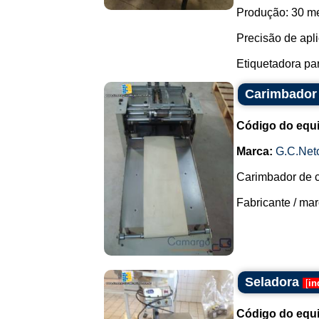
Produção: 30 me
Precisão de apl
Etiquetadora pa
Carimbador 
Código do equ
Marca:
G.C.Net
Carimbador de c
Fabricante / marc
Seladora
[
in
Código do equ