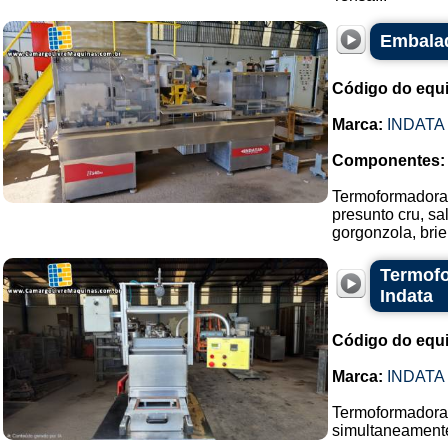
Embalad
Código do equ
Marca:
INDATA
Componentes:
Termoformadora 
presunto cru, s
gorgonzola, bri
Termofo
Indata
Código do equ
Marca:
INDATA
Termoformadora 
simultaneament