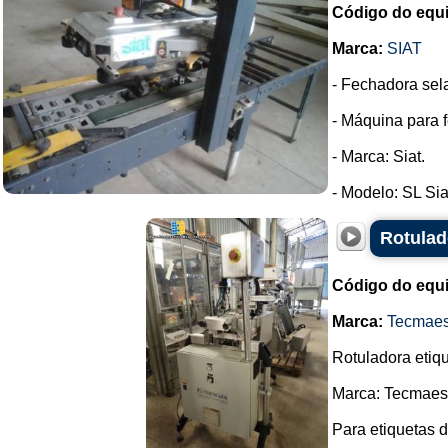
Código do equ
Marca:
SIAT
- Fechadora sel
- Máquina para f
- Marca: Siat.
- Modelo: SL Siat
Rotulad
Código do equ
Marca:
Tecmae
Rotuladora etiq
Marca: Tecmaes
Para etiquetas 