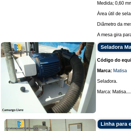
Medida; 0,60 m
Àrea útil de sel
Diâmetro da mes
A mesa gira para
Seladora Ma
Código do equ
Marca:
Matisa
Seladora.
Marca: Matisa....
Linha para 