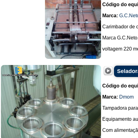
Código do equ
Marca:
G.C.Net
Carimbador de c
Marca G.C.Neto
voltagem 220 mo
Selador
Código do equ
Marca:
Dmom
Tampadora para 
Equipamento au
Com alimentação