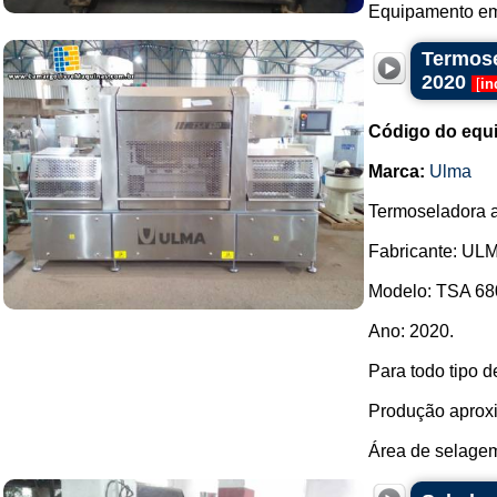
Equipamento em 
Termose
2020
[
in
Código do equ
Marca:
Ulma
Termoseladora a
Fabricante: UL
Modelo: TSA 68
Ano: 2020.
Para todo tipo 
Produção aproxi
Área de selagem