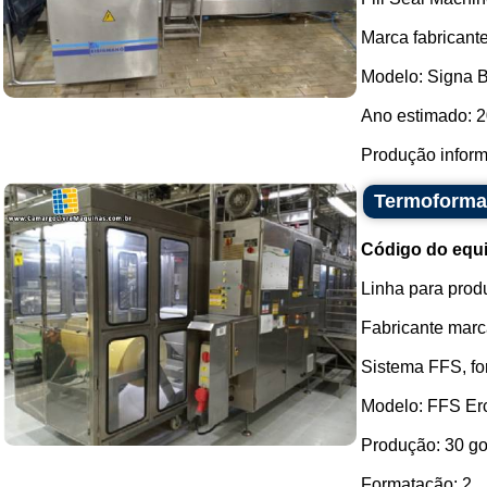
Marca fabricant
Modelo: Signa 
Ano estimado: 2
Produção informa
Termoforma
Código do equ
Linha para prod
Fabricante mar
Sistema FFS, fo
Modelo: FFS Er
Produção: 30 go
Formatação: 2...