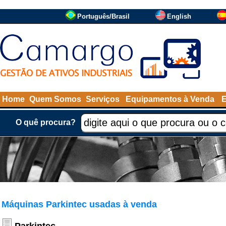
Português/Brasil
English
Home
Quem Somos
Serviços
Equipamentos à Venda
O quê procura?
Máquinas Parkintec usadas à venda