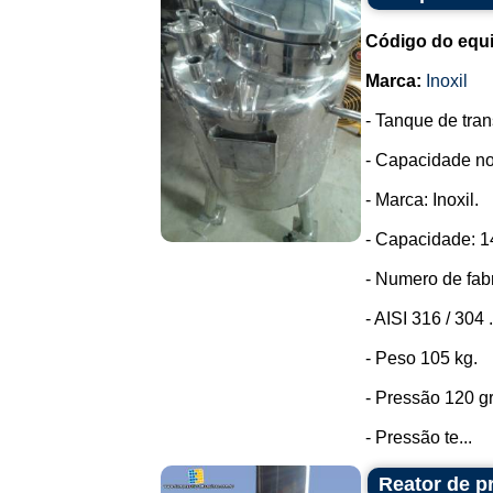
Código do equ
Marca:
Inoxil
- Tanque de tra
- Capacidade no
- Marca: Inoxil.
- Capacidade: 14
- Numero de fab
- AISI 316 / 304 .
- Peso 105 kg.
- Pressão 120 g
- Pressão te...
Reator de p