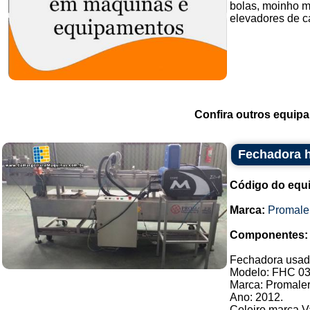
bolas, moinho ma
elevadores de can
Confira outros equip
Fechadora h
Código do equ
Marca:
Promale
Componentes:
Fechadora usada 
Modelo: FHC 03
Marca: Promaler
Ano: 2012.
Coleiro marca V