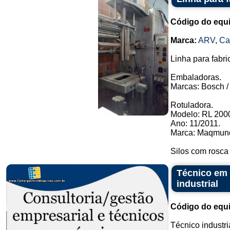
Código do equ
Marca:
ARV
,
C
Linha para fabri
Embaladoras.
Marcas: Bosch / 
Rotuladora.
Modelo: RL 2000
Ano: 11/2011.
Marca: Maqmund
Silos com rosca
Técnico em 
industrial
Código do equ
Técnico industr