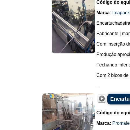
Código do equ
Marca:
Imapack
Encartuchadeira
Fabricante | ma
Com inserção d
Produção aproxi
Fechando inferio
Com 2 bicos de 
...
Encartu
Código do equ
Marca:
Promale