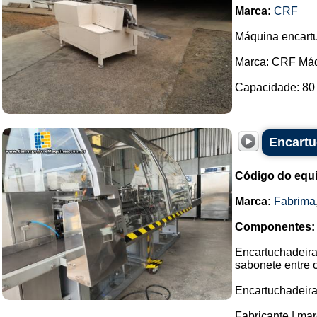
Marca:
CRF
Máquina encartu
Marca: CRF Máq
Capacidade: 80 u
Encartu
Código do equ
Marca:
Fabrima
Componentes:
Encartuchadeira 
sabonete entre o
Encartuchadeira
Fabricante | mar