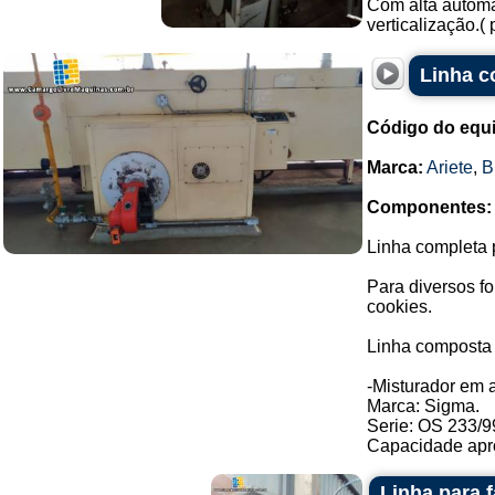
Com alta automa
verticalização.(
Linha c
Código do equ
Marca:
Ariete
,
B
Componentes:
Linha completa p
Para diversos f
cookies.
Linha composta 
-Misturador em a
Marca: Sigma.
Serie: OS 233/9
Capacidade apro
Linha para 