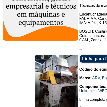
Técnicos de má
Encartuchadeira
FABRIMA: Cartop
IMA: A-94 , K-1
BOSCH: Contin
Outras marcas:
CAM , Zanazi , 
...
Linha para 
Código do equ
Marca:
ARV
,
Bo
Componentes:
Unitronics
,
WE
Linha completa 