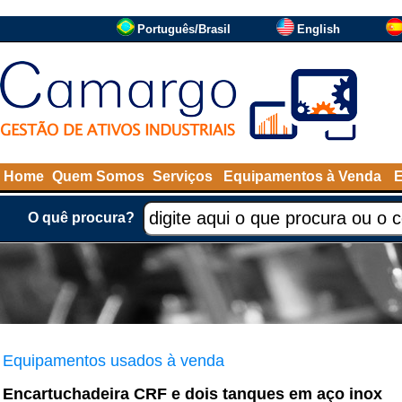
Português/Brasil
English
Home
Quem Somos
Serviços
Equipamentos à Venda
O quê procura?
Equipamentos usados à venda
Encartuchadeira CRF e dois tanques em aço inox