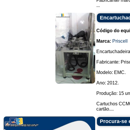
Fabricante/ mar
...
Encartuchad
Código do equ
Marca:
Priscell
Encartuchadeira
Fabricante: Prisc
Modelo: EMC.
Ano: 2012.
Produção: 15 un
Cartuchos CCM03
cartão....
Procura-se 