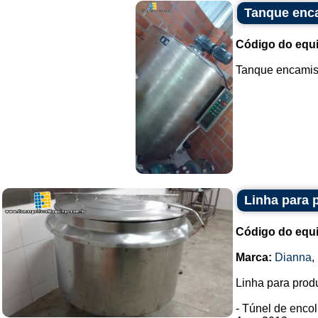
Tanque enc
Código do equ
Tanque encamisa
Linha para 
Código do equ
Marca:
Dianna
,
Linha para prod
- Túnel de encol