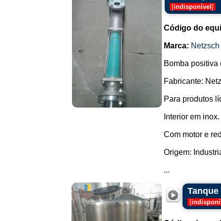
[
indisponível
]
Código do equ
Marca:
Netzsch
Bomba positiva d
Fabricante: Net
Para produtos lí
Interior em inox.
Com motor e red
Origem: Industri
...
Tanque 
[
indisponí