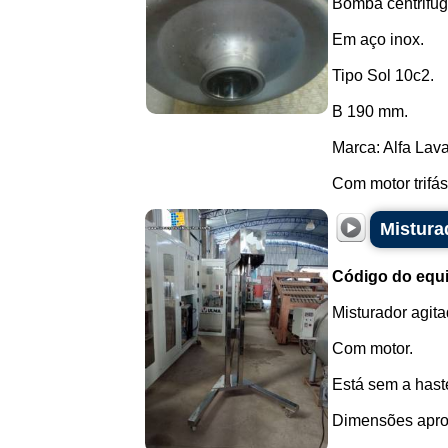
Bomba centrifuga
Em aço inox.
Tipo Sol 10c2.
B 190 mm.
Marca: Alfa Lava
Com motor trifás
Mistura
Código do equ
Misturador agit
Com motor.
Está sem a haste
Dimensões apro