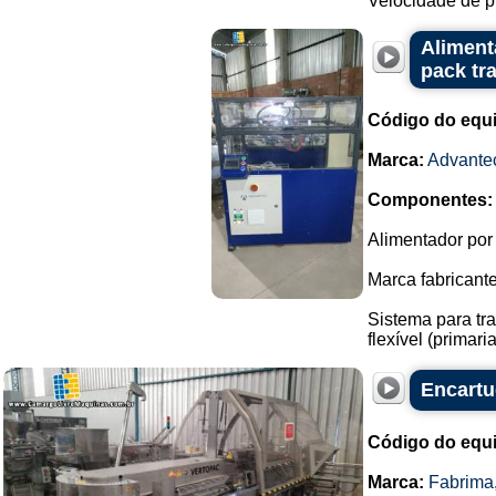
Velocidade de p
Aliment
pack tr
Código do equ
Marca:
Advante
Componentes:
Alimentador por
Marca fabricant
Sistema para tra
flexível (prima
Encartu
Código do equ
Marca:
Fabrima