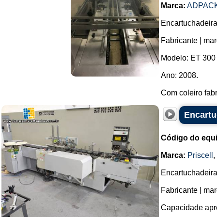
Marca:
ADPAC
Encartuchadeira 
Fabricante | m
Modelo: ET 300
Ano: 2008.
Com coleiro fabr
Encartu
Código do equ
Marca:
Priscell
,
Encartuchadeira 
Fabricante | mar
Capacidade apro