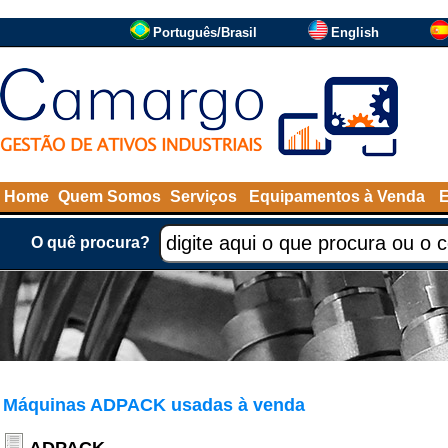
Português/Brasil
English
Home
Quem Somos
Serviços
Equipamentos à Venda
O quê procura?
Máquinas ADPACK usadas à venda