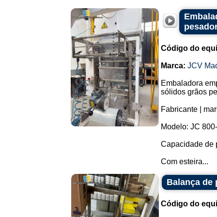
Embalad
pesador
Código do equ
Marca:
JCV Ma
Embaladora emp
sólidos grãos p
Fabricante | ma
Modelo: JC 800
Capacidade de 
Com esteira...
Balança de 
Código do equ