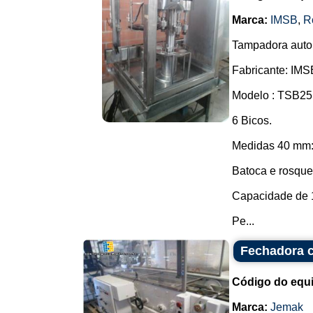
Marca:
IMSB
,
R
Tampadora autom
Fabricante: IMS
Modelo : TSB25
6 Bicos.
Medidas 40 mm: 
Batoca e rosquei
Capacidade de 1
Pe...
Fechadora c
Código do equ
Marca:
Jemak