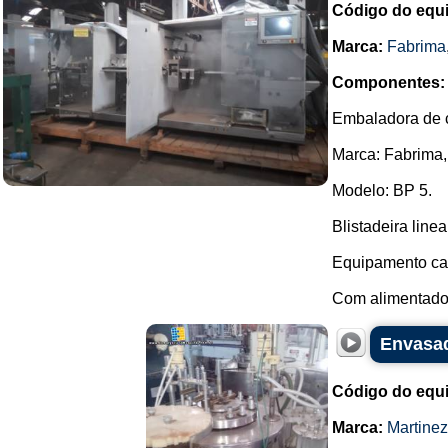
Código do equ
Marca:
Fabrima
Componentes:
Embaladora de c
Marca: Fabrima,
Modelo: BP 5.
Blistadeira linea
Equipamento cab
Com alimentador
Envasad
Código do equ
Marca:
Martine