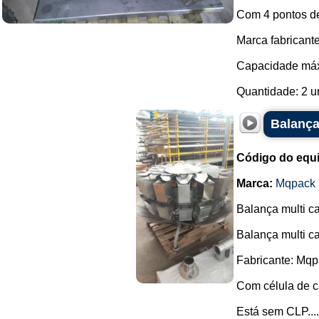
Com 4 pontos de
Marca fabricante
Capacidade máx
Quantidade: 2 u
Balança
Código do equ
Marca:
Mqpack
Balança multi c
Balança multi c
Fabricante: Mqp
Com célula de c
Está sem CLP....