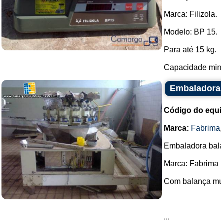
Marca: Filizola.
Modelo: BP 15.
Para até 15 kg.
Capacidade mini
Embaladora 
Código do equ
Marca:
Fabrima
Embaladora bal
Marca: Fabrima
Com balança mult
...