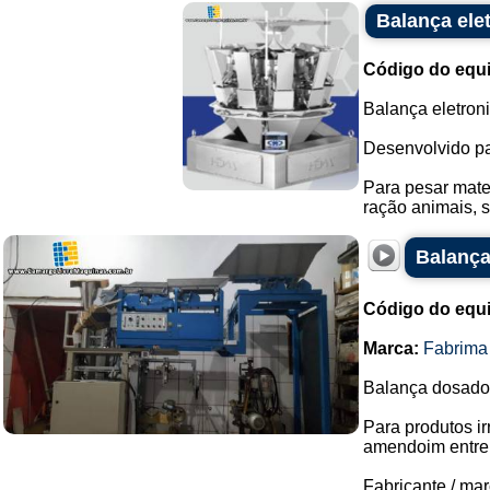
Balança ele
Código do equ
Balança eletron
Desenvolvido pa
Para pesar mater
ração animais, 
Balança
Código do equ
Marca:
Fabrima
Balança dosado
Para produtos ir
amendoim entre 
Fabricante / mar