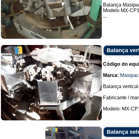
Balança Masipa
Modelo MX-CP
...
Balança ver
Código do equ
Marca:
Masipac
Balança vertica
Fabricante / ma
Modelo: MX-CP1
Balança se