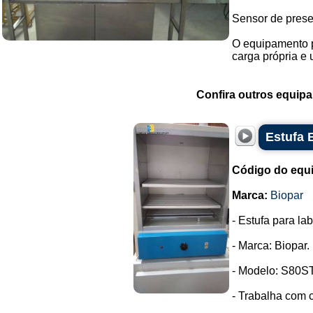
Sensor de prese
O equipamento p
carga própria e 
Confira outros equip
Estufa 
Código do equ
Marca:
Biopar
- Estufa para lab
- Marca: Biopar.
- Modelo: S80ST
- Trabalha com c