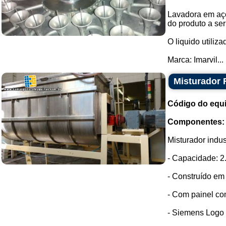
Lavadora em aço 
do produto a se
O liquido utiliz
Marca: Imarvil...
Misturador 
Código do equ
Componentes:
Misturador indus
- Capacidade: 2
- Construído em 
- Com painel co
- Siemens Logo