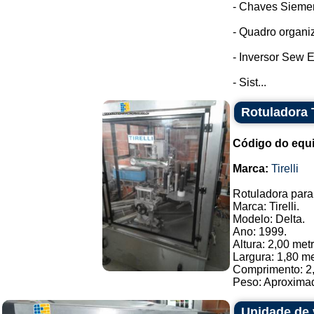
- Chaves Sieme
- Quadro organi
- Inversor Sew E
- Sist...
Rotuladora T
Código do equ
Marca:
Tirelli
Rotuladora para 
Marca: Tirelli.
Modelo: Delta.
Ano: 1999.
Altura: 2,00 met
Largura: 1,80 me
Comprimento: 2,
Peso: Aproximad
Unidade de 