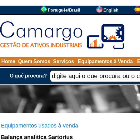
Português/Brasil
English
Home
Quem Somos
Serviços
Equipamentos à Venda
O quê procura?
Equipamentos usados à venda
Balança analítica Sartorius