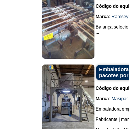
Código do equ
Marca:
Ramsey
Balança seleci
...
Embaladora 
pacotes por
Código do equ
Marca:
Masipac
Embaladora empa
Fabricante | ma