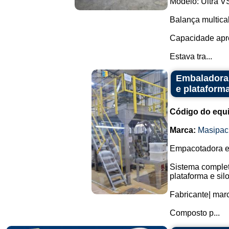
Modelo: Ultra V
Balança multic
Capacidade apro
Estava tra...
Embaladora 
e plataform
Código do equ
Marca:
Masipac
Empacotadora em
Sistema comple
plataforma e sil
Fabricante| mar
Composto p...