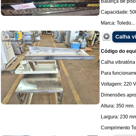
Balança de piso
Capacidade: 50
Marca: Toledo...
Calha v
Código do equ
Calha vibratóri
Para funcioname
Voltagem: 220 V
Dimensões apro
Altura: 350 mm.
Largura: 230 m
Comprimento Tot