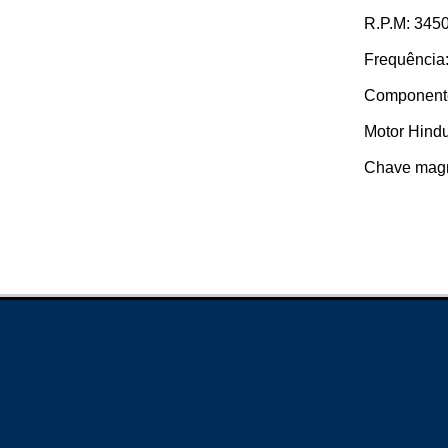
R.P.M: 3450
Frequência:
Component
Motor Hindu
Chave magn