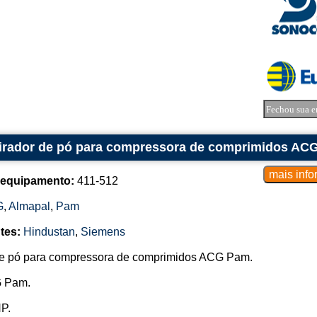
Fechou sua e
irador de pó para compressora de comprimidos AC
 equipamento:
411-512
G
,
Almapal
,
Pam
tes:
Hindustan
,
Siemens
de pó para compressora de comprimidos ACG Pam.
G Pam.
HP.