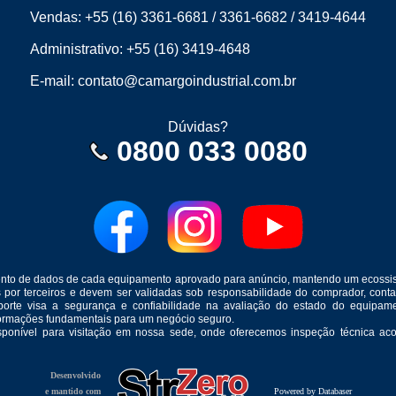
Vendas:
+55 (16) 3361-6681
/
3361-6682
/
3419-4644
Administrativo:
+55 (16) 3419-4648
E-mail:
contato@camargoindustrial.com.br
Dúvidas?
0800 033 0080
mento de dados de cada equipamento aprovado para anúncio, mantendo um ecossis
s por terceiros e devem ser validadas sob responsabilidade do comprador, co
suporte visa a segurança e confiabilidade na avaliação do estado do equip
formações fundamentais para um negócio seguro.
isponível para visitação em nossa sede, onde oferecemos inspeção técnica aco
Desenvolvido
e mantido com
Powered by Databaser