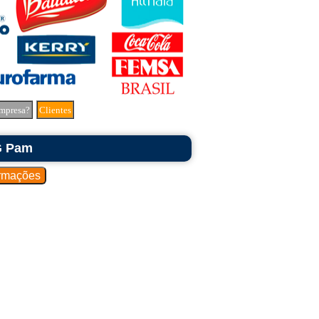
mpresa?
Clientes
G Pam