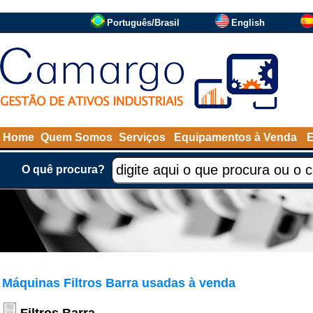
Português/Brasil
English
Home
Quem Somos
Serviços
Equipamentos à Venda
O quê procura?
Máquinas Filtros Barra usadas à venda