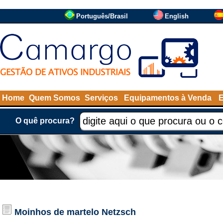
Português/Brasil
English
Home
Quem Somos
Serviços
Equipamentos à Venda
O quê procura?
Moinhos de martelo
Netzsch