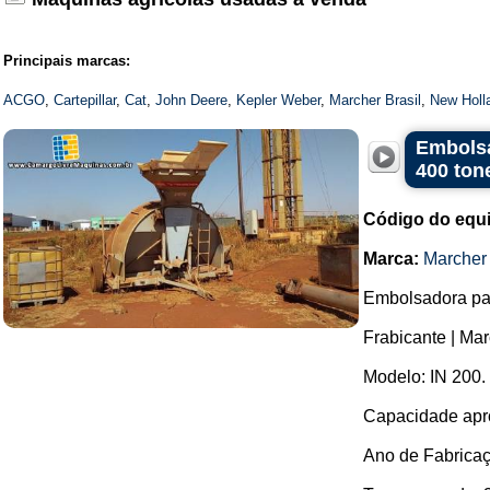
Principais marcas:
ACGO
,
Cartepillar
,
Cat
,
John Deere
,
Kepler Weber
,
Marcher Brasil
,
New Holl
Embolsa
400 ton
Código do equ
Marca:
Marcher 
Embolsadora par
Frabicante | Mar
Modelo: IN 200.
Capacidade apro
Ano de Fabricaç