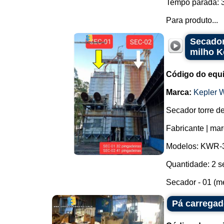
Tempo parada: 3
Para produto...
Secador
milho K
Código do equ
Marca:
Kepler 
Secador torre d
Fabricante | ma
Modelos: KWR-3
Quantidade: 2 s
Secador - 01 (m
Pá carrega