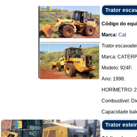
Trator escav
Código do equ
Marca:
Cat
Trator escavadei
Marca: CATERP
Modelo: 924F.
Ano: 1998.
HORÍMETRO: 26
Combustível: Di
Capacidade balde
Trator esteir