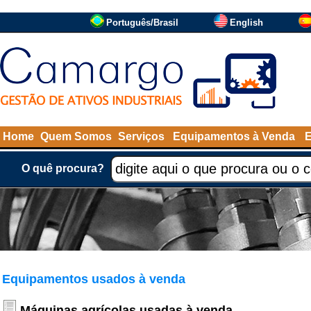
Português/Brasil
English
Home
Quem Somos
Serviços
Equipamentos à Venda
O quê procura?
Equipamentos usados à venda
Máquinas agrícolas usadas à venda