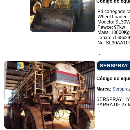
Código do equ
Pá carregadeir
Wheel Loader
Modelo: SL30
Pawce: 97kw
Mass: 10800Kg
Lxnxh: 7068x2
No: SL30AA10
...
SERSPRAY 
Código do equ
Marca:
Serspra
SERSPRAY HYD
BARRA DE 27
...