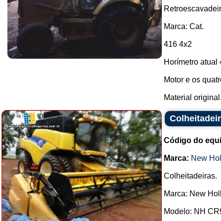
Retroescavadeir
Marca: Cat.
416 4x2
Horímetro atual 
Motor e os quat
Material origina
Colheitadei
Código do equ
Marca:
New Hol
Colheitadeiras.
Marca: New Hol
Modelo: NH CR