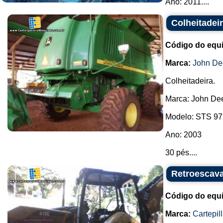
Ano: 2011....
Colheitadei
Código do equ
Marca:
John De
Colheitadeira.
Marca: John Dee
Modelo: STS 9
Ano: 2003
30 pés....
Retroescava
Código do equ
Marca:
Cartepill