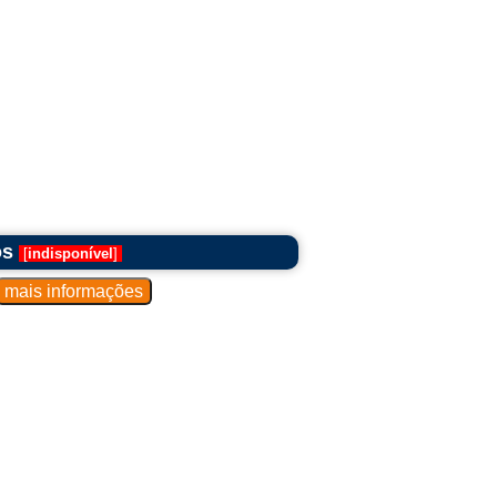
os
[
indisponível
]