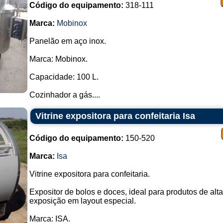
Código do equipamento:
318-111
Câmara Fria ou Freezer Industrial:
Marca:
Mobinox
Propósito: Armazenar ingredientes
Panelão em aço inox.
Funcionamento: Mantém temperatu
Marca: Mobinox.
alimentos.
Capacidade: 100 L.
Processadores de Alimentos:
Cozinhador a gás....
Propósito: Cortar, fatiar, trit
quantidades.
Vitrine expositora para confeitaria Isa
Funcionamento: Equipamentos como
carne, processadores de alimentos 
Código do equipamento:
150-520
Máquinas de Lavar Louça Industrial
Marca:
Isa
Propósito: Limpar uma grande
Vitrine expositora para confeitaria.
rapidamente.
Funcionamento: Ciclos de lavagem e
Expositor de bolos e doces, ideal para produtos de al
exposição em layout especial.
Balcões de Preparação:
Marca: ISA.
Propósito: Espaços designados