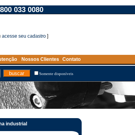
800 033 0080
u
acesse seu cadastro
]
utenção
Nossos Clientes
Contato
Somente disponíveis
a industrial