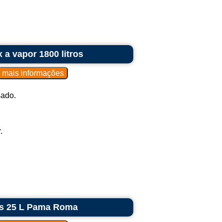
ipados com superfícies de trabalho,
or vezes, pias.
, e as cozinhas industriais podem variar
ento e do estilo de culinária. O objetivo
a vapor 1800 litros
ualidade e segurança na produção em larga
sado.
.
as 25 L Pama Roma