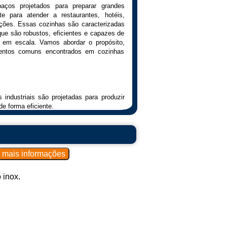
paços projetados para preparar grandes
e para atender a restaurantes, hotéis,
uições. Essas cozinhas são caracterizadas
ue são robustos, eficientes e capazes de
 em escala. Vamos abordar o propósito,
mentos comuns encontrados em cozinhas
industriais são projetadas para produzir
e forma eficiente.
capazes de lidar com diversas técnicas de
a uma variedade de pratos.
ição dos equipamentos é planejada para
imizando o tempo de preparo e aumentando
 inox.
requentemente padronizados para garantir
entos produzidos.
á um foco especial em práticas sanitárias
nde escala de produção.