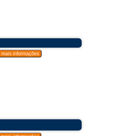
 Industriais:
es de alimentos simultaneamente.
ltiplos queimadores e, em alguns casos,
har alimentos em grande quantidade.
 elétricos, e alguns têm características
niforme do calor.
e legumes.
 plana aquecida onde os alimentos são
tatas fritas, frango, entre outros.
 cestas para submergir os alimentos em