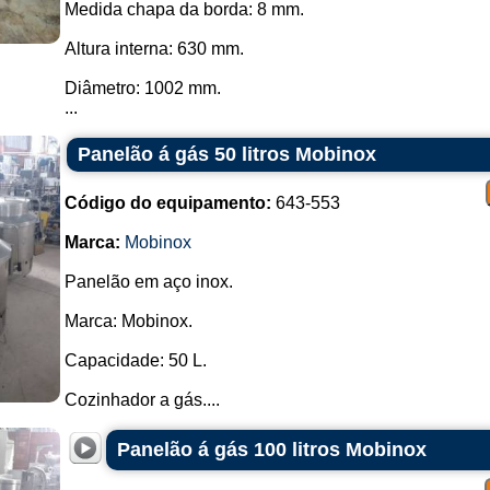
Medida chapa da borda: 8 mm.
Equipamentos Comuns em Cozinhas
Altura interna: 630 mm.
Fogões Industriais:
Diâmetro: 1002 mm.
Propósito: Cozinhar grandes volum
...
Funcionamento: Equipados com mú
fornos incorporados.
Panelão á gás 50 litros Mobinox
Fornos Industriais:
Código do equipamento:
643-553
Propósito: Assar, grelhar ou cozin
Funcionamento: Podem ser a gás ou
Marca:
Mobinox
como convecção para distribuição u
Panelão em aço inox.
Chapa de Cozinha (Grill):
Marca: Mobinox.
Propósito: Grelhar carnes, peixes 
Funcionamento: Uma superfície
Capacidade: 50 L.
colocados para cozinhar.
Cozinhador a gás....
Fritadeiras Industriais:
Panelão á gás 100 litros Mobinox
Propósito: Fritar alimentos, como ba
Funcionamento: Possuem grandes
óleo quente.