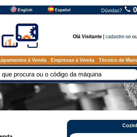
0
English
Español
Dúvidas?
Olá Visitante
[
cadastre-se
o
uipamentos à Venda
Empresas à Venda
Técnico de Man
Cozinh
venda