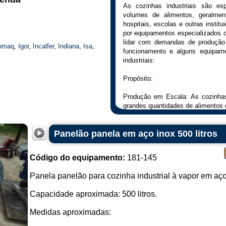
As cozinhas industriais são es
volumes de alimentos, geralment
hospitais, escolas e outras instit
por equipamentos especializados q
lidar com demandas de produção
omaq
,
Igor
,
Incalfer
,
Indiana
,
Isa
,
funcionamento e alguns equipa
industriais:
Propósito:
Produção em Escala: As cozinhas 
grandes quantidades de alimentos d
Diversidade de Preparo: Elas são 
cozimento e preparo para atender 
Panelão panela em aço inox 500 litros
Funcionamento:
Código do equipamento:
181-145
Organização Eficiente: A dispos
otimizar o fluxo de trabalho, min
Panela panelão para cozinha industrial à vapor em aço
a produtividade.
Padronização: Os processos são f
Capacidade aproximada: 500 litros.
consistência na qualidade dos alim
Controle de Higiene e Segurança: H
Medidas aproximadas:
e segurança alimentar, dada a gra