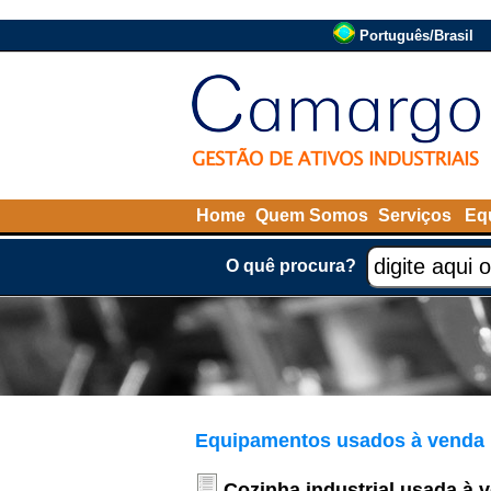
Português/Brasil
Home
Quem Somos
Serviços
Eq
O quê procura?
Equipamentos usados à venda
Cozinha industrial usada à 