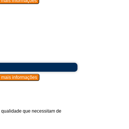
 perecíveis em temperaturas controladas.
ras frias ou congeladas para preservar
urar ou processar alimentos em grandes
 cortadores de legumes, trituradores de
multifuncionais.
:
 quantidade de utensílios e louças
ficientes para garantir a higienização.
ta qualidade que necessitam de
 para preparar ingredientes antes do