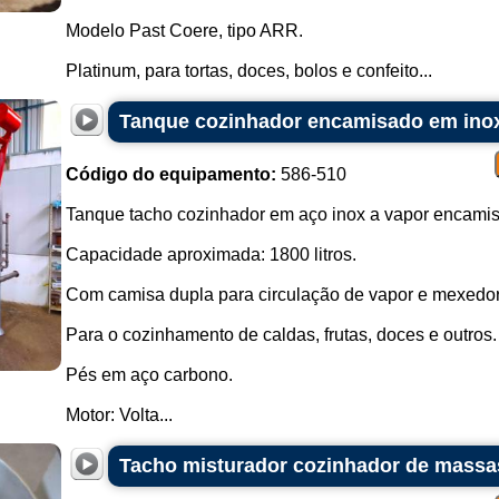
cozimento.
Modelo Past Coere, tipo ARR.
Funcionamento: Geralmente equ
recipientes de armazenamento e, p
Platinum, para tortas, doces, bolos e confeito...
Esses são apenas alguns exemplos
dependendo do tipo de estabelecim
Tanque cozinhador encamisado em inox 
principal é garantir eficiência, q
escala de alimentos.
Código do equipamento:
586-510
Tanque tacho cozinhador em aço inox a vapor encami
Capacidade aproximada: 1800 litros.
Com camisa dupla para circulação de vapor e mexedor
Para o cozinhamento de caldas, frutas, doces e outros.
Pés em aço carbono.
Motor: Volta...
Tacho misturador cozinhador de mass