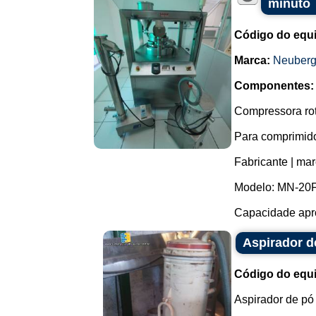
minuto
Código do equ
Marca:
Neuberg
Componentes:
Compressora rot
Para comprimid
Fabricante | ma
Modelo: MN-20F
Capacidade apro
Aspirador d
Código do equ
Aspirador de pó 