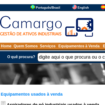
Português/Brasil
English
Home
Quem Somos
Serviços
Equipamentos à Venda
O quê procura?
Equipamentos usados à venda
Aspiradores de pó industriais usados à venda