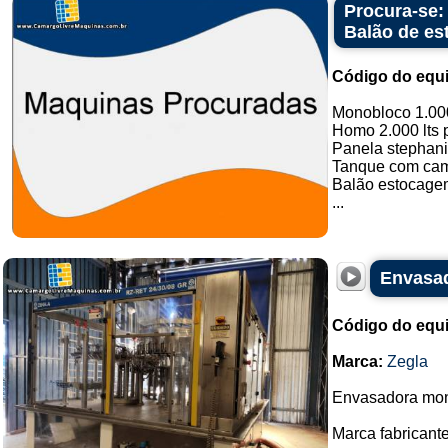
Procura-se:
Balão de e
Código do equ
Monobloco 1.000
Homo 2.000 lts p
Panela stephani
Tanque com cami
Balão estocagem
...
Envasad
Código do equ
Marca:
Zegla
Envasadora mon
Marca fabricante