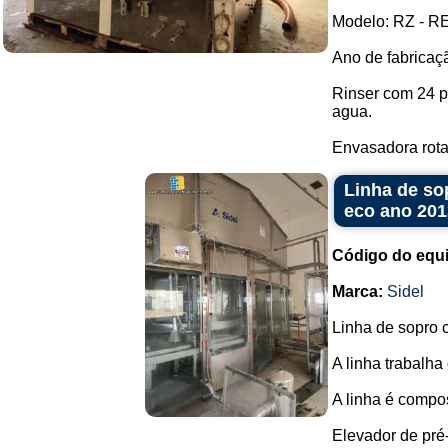
Modelo: RZ - RE
Ano de fabricaç
Rinser com 24 p
agua.
Envasadora rotat
Linha de so
eco ano 201
Código do equ
Marca:
Sidel
Linha de sopro 
A linha trabalha
A linha é compos
Elevador de pré