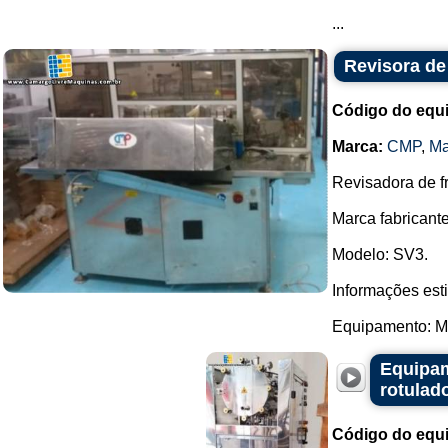
...
Revisora de
Código do equ
Marca:
CMP
,
Ma
Revisadora de fr
Marca fabricante
Modelo: SV3.
Informações es
Equipamento: Má
Equipam
rotulad
Código do equ