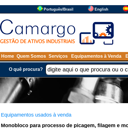
Português/Brasil
English
Home
Quem Somos
Serviços
Equipamentos à Venda
O quê procura?
Equipamentos usados à venda
Monobloco para processo de picagem, filagem e m