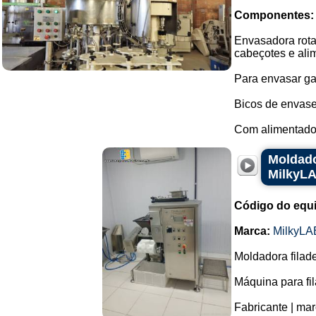
Componentes:
Envasadora rota
cabeçotes e ali
Para envasar gar
Bicos de envase
Com alimentador
Moldado
MilkyLA
Código do equ
Marca:
MilkyLA
Moldadora filad
Máquina para fi
Fabricante | ma