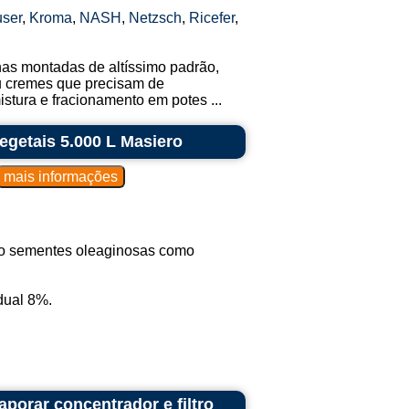
ser
,
Kroma
,
NASH
,
Netzsch
,
Ricefer
,
nhas montadas de altíssimo padrão,
ou cremes que precisam de
tura e fracionamento em potes ...
vegetais 5.000 L Masiero
do sementes oleaginosas como
dual 8%.
aporar concentrador e filtro