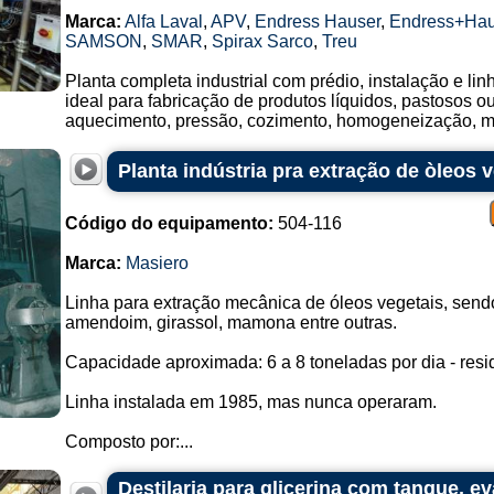
Marca:
Alfa Laval
,
APV
,
Endress Hauser
,
Endress+Hau
SAMSON
,
SMAR
,
Spirax Sarco
,
Treu
Planta completa industrial com prédio, instalação e li
ideal para fabricação de produtos líquidos, pastosos 
aquecimento, pressão, cozimento, homogeneização, mis
Planta indústria pra extração de òleos 
Código do equipamento:
504-116
Marca:
Masiero
Linha para extração mecânica de óleos vegetais, sen
amendoim, girassol, mamona entre outras.
Capacidade aproximada: 6 a 8 toneladas por dia - resi
Linha instalada em 1985, mas nunca operaram.
Composto por:...
Destilaria para glicerina com tanque, ev