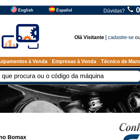
0
English
Español
Dúvidas?
Olá Visitante
[
cadastre-se
o
uipamentos à Venda
Empresas à Venda
Técnico de Man
leno Bomax