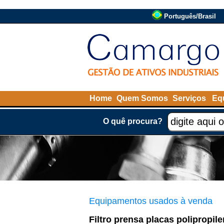
Português/Brasil
Home
Quem Somos
Serviços
Eq
O quê procura?
Equipamentos usados à venda
Filtro prensa placas polipropi