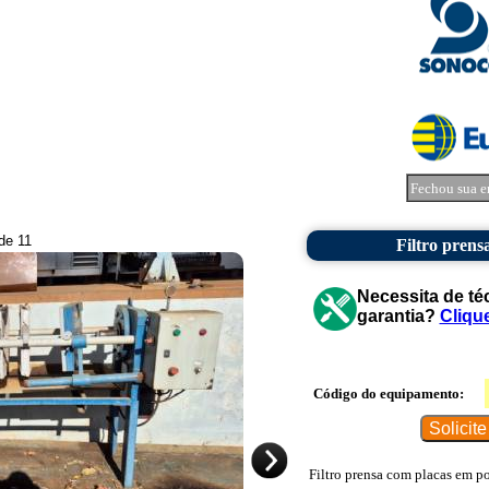
Fechou sua e
 de 11
Filtro prens
Necessita de té
garantia?
Cliqu
Código do equipamento:
Filtro prensa com placas em po