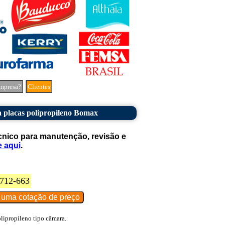
mpresa?
Clientes
a placas polipropileno Bomax
cnico para manutenção, revisão e
e aqui
.
712-663
lipropileno tipo câmara.