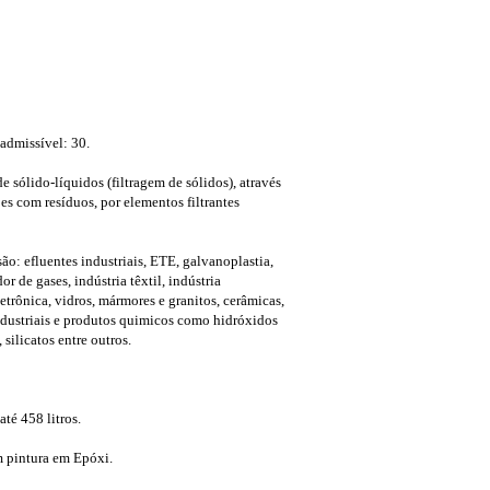
admissível: 30.
e sólido-líquidos (filtragem de sólidos), através
s com resíduos, por elementos filtrantes
são: efluentes industriais, ETE, galvanoplastia,
r de gases, indústria têxtil, indústria
letrônica, vidros, mármores e granitos, cerâmicas,
ndustriais e produtos quimicos como hidróxidos
 silicatos entre outros.
té 458 litros.
 pintura em Epóxi.