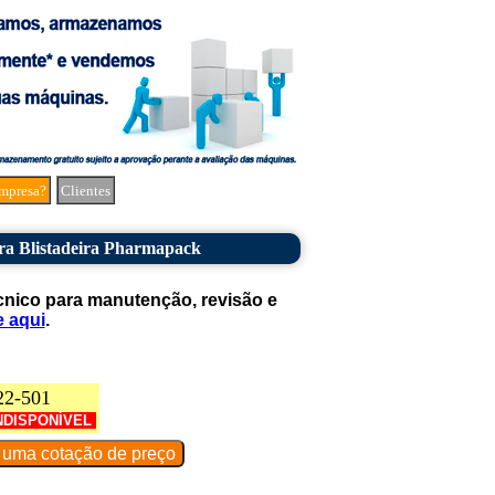
mpresa?
Clientes
a Blistadeira Pharmapack
cnico para manutenção, revisão e
e aqui
.
22-501
NDISPONÍVEL