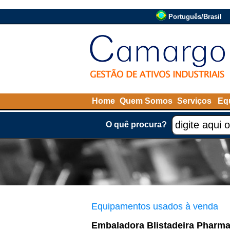
Português/Brasil
Home
Quem Somos
Serviços
Eq
O quê procura?
Equipamentos usados à venda
Embaladora Blistadeira Pharm