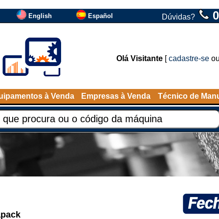
0
English
Español
Dúvidas?
Olá Visitante
[
cadastre-se
o
uipamentos à Venda
Empresas à Venda
Técnico de Man
apack