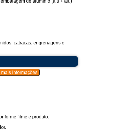
 embalagem de alumínio (alu + alu)
midos, catracas, engrenagens e
onforme filme e produto.
or.