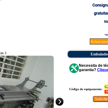
Fechou sua e
 de 3
Embalador
Necessita de té
garantia?
Cliqu
6
Código do equipamento:
I