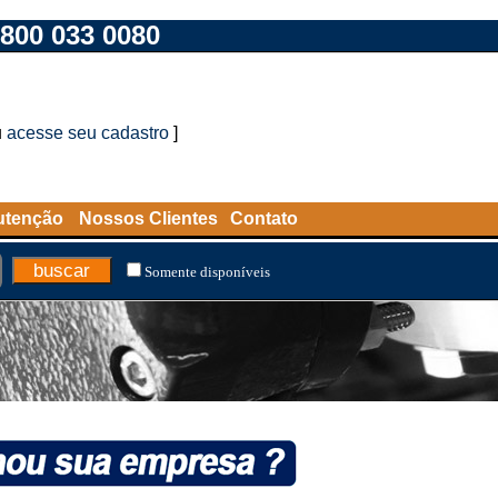
800 033 0080
u
acesse seu cadastro
]
utenção
Nossos Clientes
Contato
Somente disponíveis