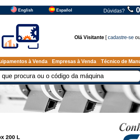
0
English
Español
Dúvidas?
Olá Visitante
[
cadastre-se
o
uipamentos à Venda
Empresas à Venda
Técnico de Man
ox 200 L