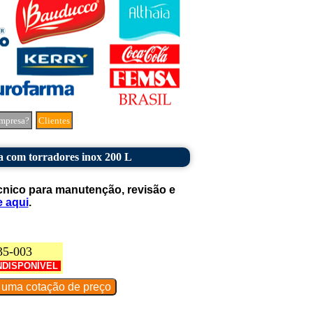
mpresa?
Clientes
 com torradores inox 200 L
cnico para manutenção, revisão e
e aqui
.
35-003
NDISPONÍVEL