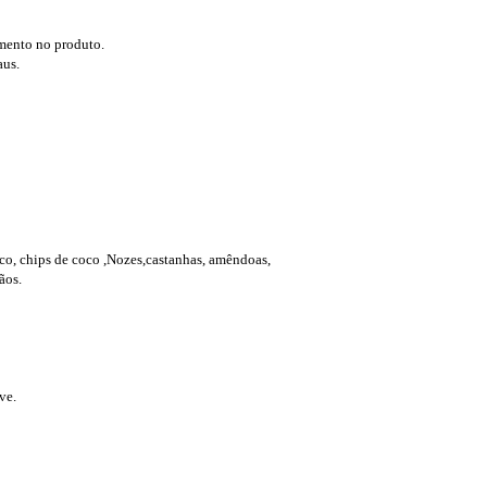
mento no produto.
aus.
ico, chips de coco ,Nozes,castanhas, amêndoas,
ãos.
ve.