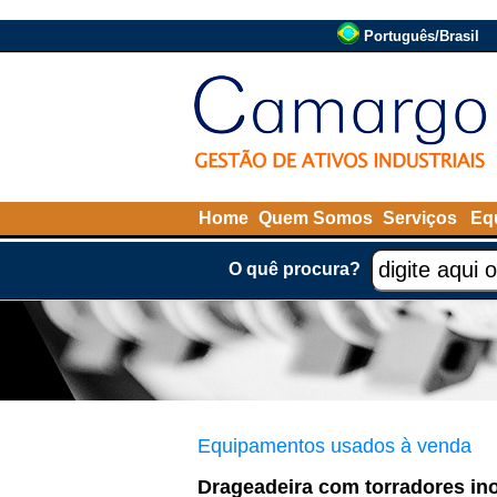
Português/Brasil
Home
Quem Somos
Serviços
Eq
O quê procura?
Equipamentos usados à venda
Drageadeira com torradores in