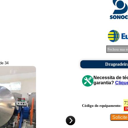
Fechou sua e
 de 34
Drageadeira
Necessita de té
garantia?
Cliqu
7
Código do equipamento:
I