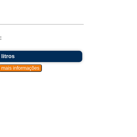
:
litros