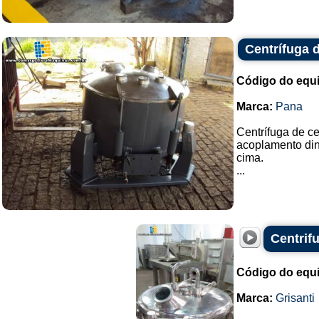
Centrífuga 
Código do equ
Marca:
Pana
Centrífuga de c
acoplamento dinâ
cima.
...
Centrifu
Código do equ
Marca:
Grisanti