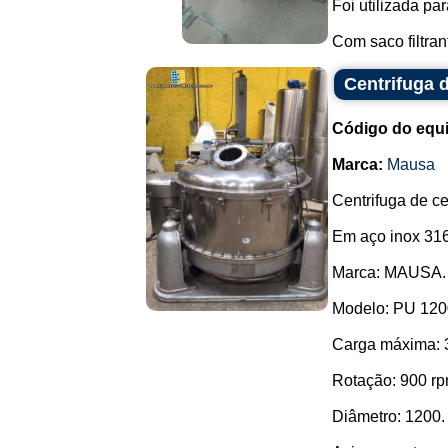
Foi utilizada pa
Com saco filtran
Centrifuga 
Código do equ
Marca:
Mausa
Centrifuga de ces
Em aço inox 316
Marca: MAUSA.
Modelo: PU 120
Carga máxima: 
Rotação: 900 rp
Diâmetro: 1200.