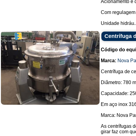
Acionamento e d
Com regulagem v
Unidade hidráu..
Centrífuga 
Código do equ
Marca:
Nova P
Centrífuga de ce
Diâmetro: 780 
Capacidade: 250
Em aço inox 316
Marca: Nova Pa
As centrífugas 
girar faz com qu