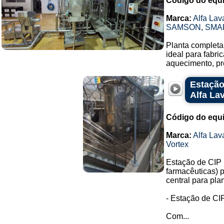
Código do equ
Marca:
Alfa Lav
SAMSON
,
SMA
Planta completa 
ideal para fabr
aquecimento, pr
Estação
Alfa La
Código do equ
Marca:
Alfa Lav
Vortex
Estação de CIP 
farmacêuticas) 
central para pla
- Estação de CIP
Com...