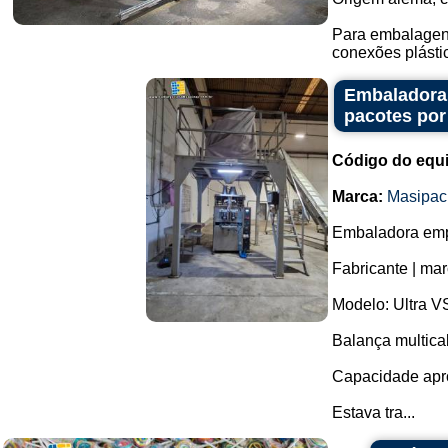
Para embalagens
conexões plástic
Embaladora 
pacotes por
Código do equ
Marca:
Masipac
Embaladora empa
Fabricante | ma
Modelo: Ultra V
Balança multic
Capacidade apro
Estava tra...