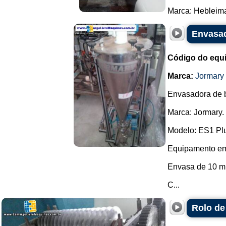
Marca: Hebleimar
Envasad
Código do equ
Marca:
Jormary
Envasadora de 
Marca: Jormary.
Modelo: ES1 Pl
Equipamento em a
Envasa de 10 ml 
C...
Rolo de