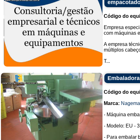
empacotado
Código do equ
Empresa especia
com máquinas e
A empresa técni
múltiplos cabeç
T...
Embaladora
Código do equ
Marca:
Nagema
- Máquina emba
- Modelo: EU - 3
- Para embalar 