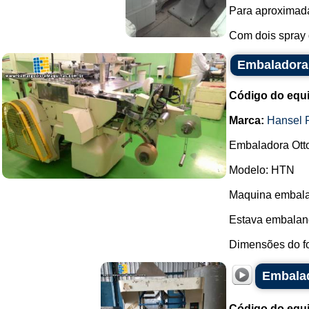
Para aproximad
Com dois spray d
Embaladora 
Código do equ
Marca:
Hansel 
Embaladora Ott
Modelo: HTN
Maquina embalad
Estava embalan
Dimensões do fo
Embalad
Código do equ