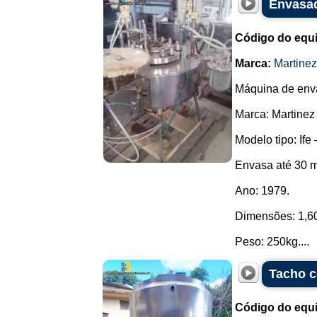
Envasad
Código do equ
Marca:
Martine
Máquina de enva
Marca: Martinez
Modelo tipo: Ife 
Envasa até 30 m
Ano: 1979.
Dimensões: 1,60 
Peso: 250kg....
Tacho c
Código do equ