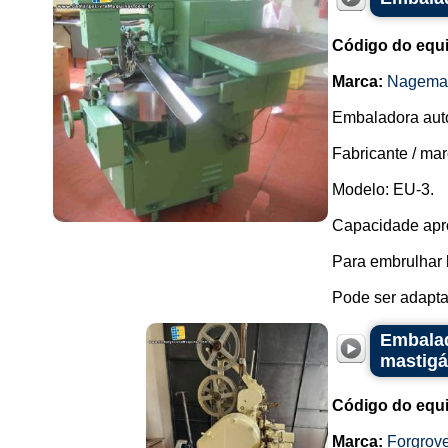
Código do equ
Marca:
Nagema
Embaladora auto
Fabricante / m
Modelo: EU-3.
Capacidade apro
Para embrulhar 
Pode ser adapta
Embalad
mastigá
Código do equ
Marca:
Forgrov