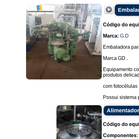
Embalad
Código do equ
Marca:
G.D
Embaladora par
Marca GD .
Equipamento com
produtos delica
com fotocélulas 
Possui sistema p
Alimentador
Código do equ
Componentes: