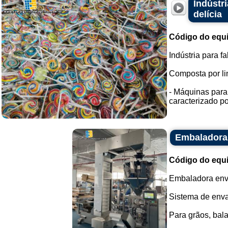
Indústri
delícia
Código do equ
Indústria para fa
Composta por li
- Máquinas para 
caracterizado po
Embaladora
Código do equ
Embaladora enva
Sistema de env
Para grãos, bala