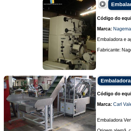
Embala
Código do equ
Marca:
Nagema
Embaladora e ag
Fabricante: Nag
Embaladora
Código do equ
Marca:
Carl Val
Embaladora Vert
Origem alemã, c