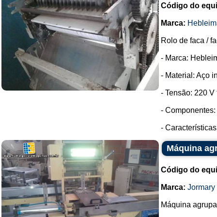
Código do equ
Marca:
Hebleim
Rolo de faca / f
- Marca: Heblei
- Material: Aço i
- Tensão: 220 V t
- Componentes: 
- Característica
Máquina ag
Código do equ
Marca:
Jormary
Máquina agrupa