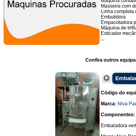
Máquina contado
Masseira com do
Linha completa d
Embutidora
Empacotadora p
Máquina de trifil
Esticador mecân
...
Confira outros equip
Embalad
Código do equ
Marca:
Niva Pa
Componentes:
Embaladora vert