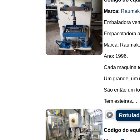
Marca:
Raumak
Embaladora verti
Empacotadora a
Marca: Raumak.
Ano: 1996.
Cada maquina te
Um grande, um 
São então um to
Tem esteiras....
Rotulad
Código do equ