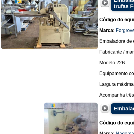
Embalad
trufas 
Código do equ
Marca:
Forgrov
Embaladora de d
Fabricante / mar
Modelo 22B.
Equipamento com
Largura máxima 
Acompanha três 
Embala
Código do equ
Marca:
Nagema