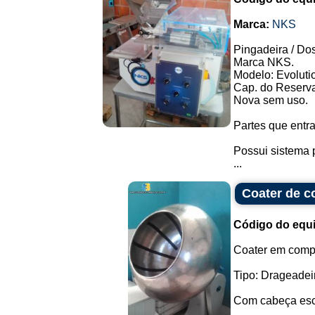
Marca:
NKS
Pingadeira / Dos
Marca NKS.
Modelo: Evolutio
Cap. do Reservat
Nova sem uso.
Partes que entr
Possui sistema 
...
Coater de c
Código do equ
Coater em comp
Tipo: Drageadei
Com cabeça esc