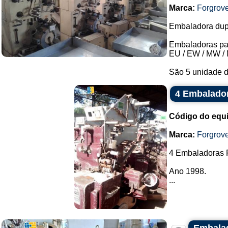
Marca:
Forgrov
Embaladora dupl
Embaladoras para
EU / EW / MW / 
São 5 unidade d
4 Embalador
Código do equ
Marca:
Forgrov
4 Embaladoras F
Ano 1998.
...