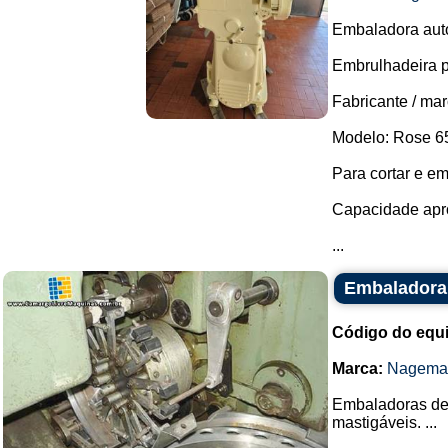
Embaladora auto
Embrulhadeira p
Fabricante / mar
Modelo: Rose 6
Para cortar e em
Capacidade apro
...
Embaladora
Código do equ
Marca:
Nagema
Embaladoras de 
mastigáveis. ...