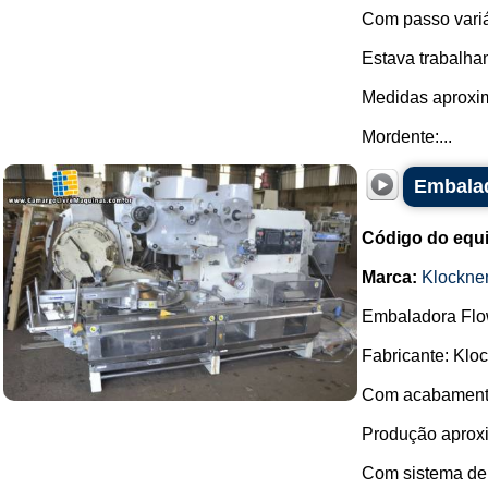
Com passo variá
Estava trabalha
Medidas aproxi
Mordente:...
Embalad
Código do equ
Marca:
Klockne
Embaladora Flo
Fabricante: Kloc
Com acabamento 
Produção aproxi
Com sistema de a