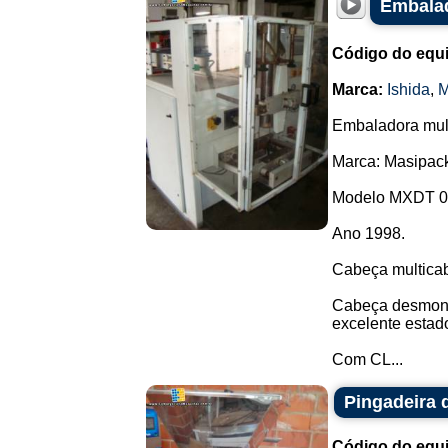
Embalad
Código do equ
Marca:
Ishida
,
M
Embaladora mul
Marca: Masipac
Modelo MXDT 0
Ano 1998.
Cabeça multica
Cabeça desmont
excelente estad
Com CL...
Pingadeira
Código do equ